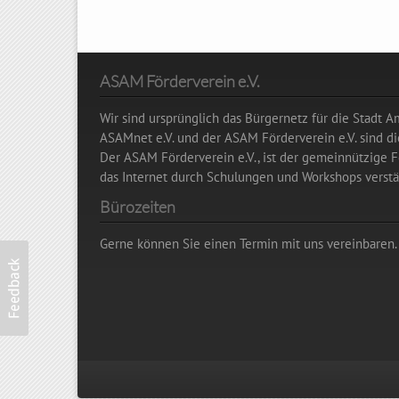
ASAM Förderverein e.V.
Wir sind ursprünglich das Bürgernetz für die Stadt 
ASAMnet e.V. und der ASAM Förderverein e.V. sind 
Der ASAM Förderverein e.V., ist der gemeinnützige Fö
das Internet durch Schulungen und Workshops verstän
Bürozeiten
Gerne können Sie einen Termin mit uns vereinbaren.