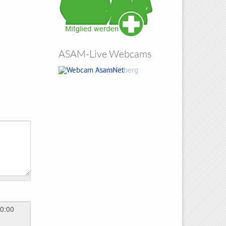
ASAM-Live Webcams
Amberg Sicht von Atzelricht
Hohenbogen