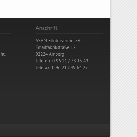
Anschrift
ASAM Förderverein e.V.
Emailfabrikstraße 12
ht,
92224 Amberg
Telefon 0 96 21 / 78 15 49
Telefax 0 96 21 / 49 64 27