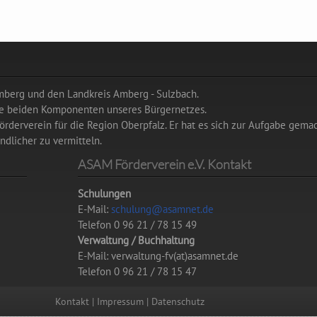
Amberg und den Landkreis Amberg - Sulzbach.
die beiden Komponenten unseres Bürgernetzes.
rderverein für die Region Oberpfalz. Er hat es sich zur Aufgabe gemac
dlicher zu vermitteln.
ASAM Förderverein e.V. Kontakt
Schulungen
E-Mail:
schulung@asamnet.de
Telefon 0 96 21 / 78 15 49
Verwaltung / Buchhaltung
E-Mail: verwaltung-fv(at)asamnet.de
Telefon 0 96 21 / 78 15 47
Kontakt
|
Impressum
|
Datenschutz