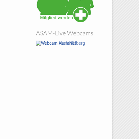
ASAM-Live Webcams
Amberg Sicht von Atzelricht
Hohenbogen