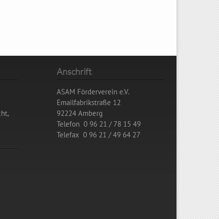
Anschrift
ASAM Förderverein e.V.
Emailfabrikstraße 12
ht,
92224 Amberg
Telefon 0 96 21 / 78 15 49
Telefax 0 96 21 / 49 64 27