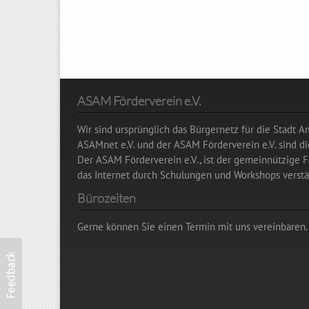
ASAM Förderverein e.V.
Wir sind ursprünglich das Bürgernetz für die Stadt 
ASAMnet e.V. und der ASAM Förderverein e.V. sind 
Der ASAM Förderverein e.V., ist der gemeinnützige Fö
das Internet durch Schulungen und Workshops verstän
Bürozeiten
Gerne können Sie einen Termin mit uns vereinbaren.