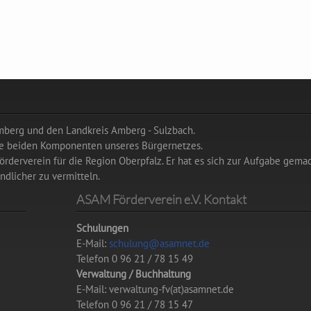
Amberg und den Landkreis Amberg - Sulzbach.
die beiden Komponenten unseres Bürgernetzes.
rderverein für die Region Oberpfalz. Er hat es sich zur Aufgabe gemac
dlicher zu vermitteln.
ASAM Förderverein e.V. Kontakt
Schulungen
E-Mail:
schulung@asamnet.de
Telefon 0 96 21 / 78 15 49
Verwaltung / Buchhaltung
E-Mail: verwaltung-fv(at)asamnet.de
Telefon 0 96 21 / 78 15 47