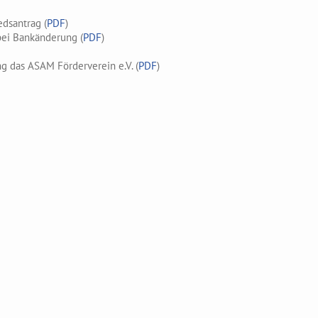
edsantrag (
PDF
)
bei Bankänderung (
PDF
)
g das ASAM Förderverein e.V. (
PDF
)