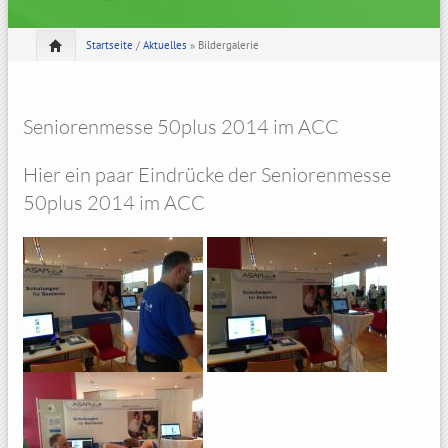
Startseite
/
Aktuelles
» Bildergalerie
Seniorenmesse 50plus 2014 im ACC
Hier ein paar Eindrücke der Seniorenmesse
50plus 2014 im ACC