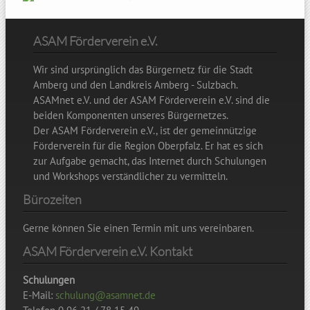
ASAM Förderverein e.V.
Wir sind ursprünglich das Bürgernetz für die Stadt
Amberg und den Landkreis Amberg - Sulzbach.
ASAMnet e.V. und der ASAM Förderverein e.V. sind die
beiden Komponenten unseres Bürgernetzes.
Der ASAM Förderverein e.V., ist der gemeinnützige
Förderverein für die Region Oberpfalz. Er hat es sich
zur Aufgabe gemacht, das Internet durch Schulungen
und Workshops verständlicher zu vermitteln.
Bürozeiten
Gerne können Sie einen Termin mit uns vereinbaren.
ASAM Förderverein e.V. Kontakt
Schulungen
E-Mail:
schulung@asamnet.de