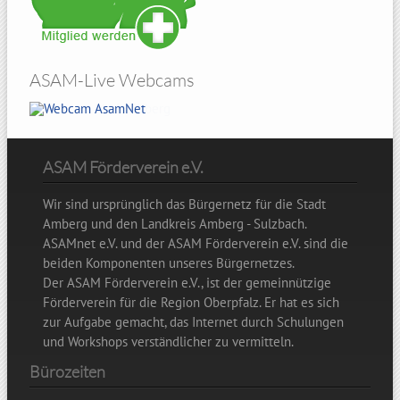
ASAM-Live Webcams
Hohenbogen
ASAM Förderverein e.V.
Wir sind ursprünglich das Bürgernetz für die Stadt
Amberg und den Landkreis Amberg - Sulzbach.
ASAMnet e.V. und der ASAM Förderverein e.V. sind die
beiden Komponenten unseres Bürgernetzes.
Der ASAM Förderverein e.V., ist der gemeinnützige
Förderverein für die Region Oberpfalz. Er hat es sich
zur Aufgabe gemacht, das Internet durch Schulungen
und Workshops verständlicher zu vermitteln.
Bürozeiten