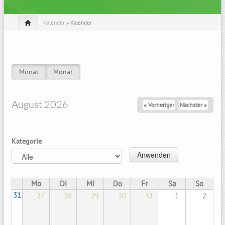
Kalender
» Kalender
Monat
(aktiver Reiter)
Monat
(aktiver Reiter)
Haupt-Reiter
August 2026
« Vorheriger
Nächster »
Kategorie
Mo
Di
Mi
Do
Fr
Sa
So
31
27
28
29
30
31
1
2